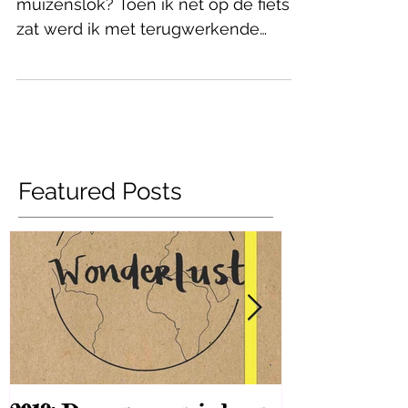
Een olifanten slok of een
muizenslok? Toen ik net op de fiets
zat werd ik met terugwerkende
kracht heel blij van wat er
vanochtend bij...
Featured Posts