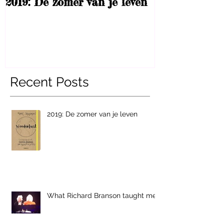
2019: De zomer van je leven
What Richar
taught me
Recent Posts
2019: De zomer van je leven
What Richard Branson taught me