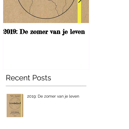
2019: De zomer van je leven
What Richar
taught me
Recent Posts
2019: De zomer van je leven