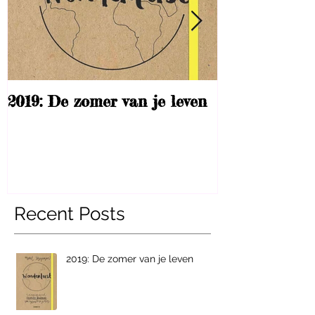
2019: De zomer van je leven
What Richar
taught me
Recent Posts
2019: De zomer van je leven