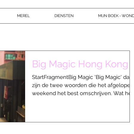
MEREL
DIENSTEN
MIJN BOEK - WON
Big Magic Hong Kong
StartFragmentBig Magic 'Big Magic' dat
zijn de twee woorden die het afgelopen
weekend het best omschrijven. Wat he
ik dan gedaan? Hong...