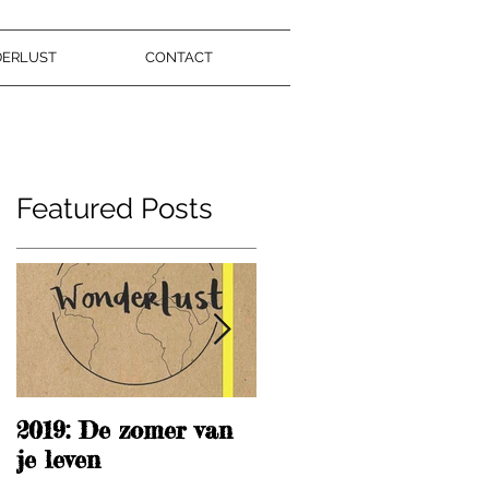
DERLUST
CONTACT
Featured Posts
b
2019: De zomer van
What Richard
je leven
Branson taught me